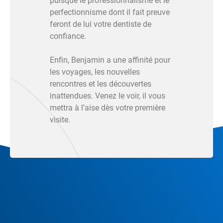
puisque le professionnalisme et le
perfectionnisme dont il fait preuve
feront de lui votre dentiste de
confiance.
Enfin, Benjamin a une affinité pour
les voyages, les nouvelles
rencontres et les découvertes
inattendues. Venez le voir, il vous
mettra à l’aise dès votre première
visite.